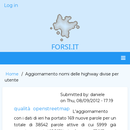
Skip
Log in
User
to
account
main
menu
content
FORSI.IT
Main
Home
Aggiornamento nomi delle highway divise per
Breadcrumb
navigation
utente
Submitted by:
daniele
on
Thu, 08/09/2012 - 17:19
qualità
openstreetmap
L'aggiornamento
con i dati di ieri ha portato 169 nuove parole per un
totale di 38542 parole attive di cui 5999 già