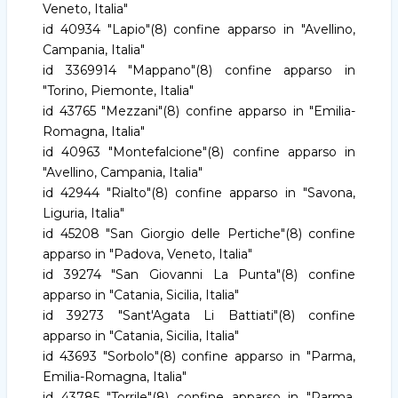
Veneto, Italia"
id 40934 "Lapio"(8) confine apparso in "Avellino,
Campania, Italia"
id 3369914 "Mappano"(8) confine apparso in
"Torino, Piemonte, Italia"
id 43765 "Mezzani"(8) confine apparso in "Emilia-
Romagna, Italia"
id 40963 "Montefalcione"(8) confine apparso in
"Avellino, Campania, Italia"
id 42944 "Rialto"(8) confine apparso in "Savona,
Liguria, Italia"
id 45208 "San Giorgio delle Pertiche"(8) confine
apparso in "Padova, Veneto, Italia"
id 39274 "San Giovanni La Punta"(8) confine
apparso in "Catania, Sicilia, Italia"
id 39273 "Sant'Agata Li Battiati"(8) confine
apparso in "Catania, Sicilia, Italia"
id 43693 "Sorbolo"(8) confine apparso in "Parma,
Emilia-Romagna, Italia"
id 43785 "Torrile"(8) confine apparso in "Parma,