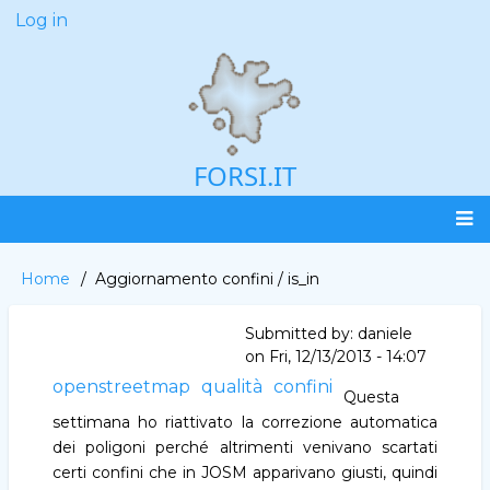
Skip
Log in
User
to
account
main
menu
content
FORSI.IT
Main
Home
Aggiornamento confini / is_in
Breadcrumb
navigation
Submitted by:
daniele
on
Fri, 12/13/2013 - 14:07
openstreetmap
qualità
confini
Questa
settimana ho riattivato la correzione automatica
dei poligoni perché altrimenti venivano scartati
certi confini che in JOSM apparivano giusti, quindi